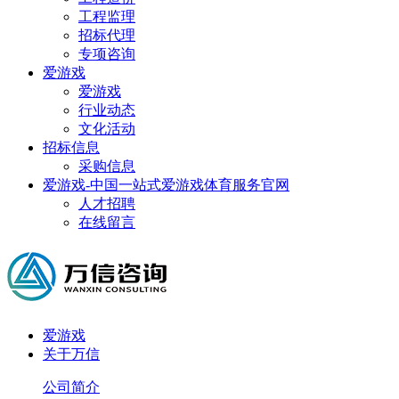
工程监理
招标代理
专项咨询
爱游戏
爱游戏
行业动态
文化活动
招标信息
采购信息
爱游戏-中国一站式爱游戏体育服务官网
人才招聘
在线留言
爱游戏
关于万信
公司简介