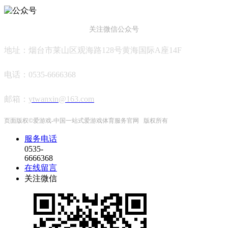
关注微信公众号
地址：烟台市莱山区观海路128号黄海国际A座14F
电话：0535-6666368
邮箱
：
ytwanxin@163.com
页面版权©爱游戏-中国一站式爱游戏体育服务官网 版权所有
服务电话
0535-
6666368
在线留言
关注微信