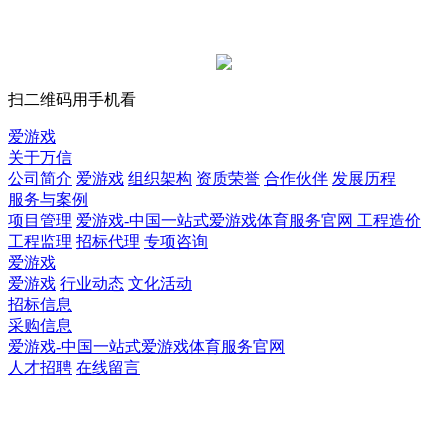
扫二维码用手机看
爱游戏
关于万信
公司简介
爱游戏
组织架构
资质荣誉
合作伙伴
发展历程
服务与案例
项目管理
爱游戏-中国一站式爱游戏体育服务官网
工程造价
工程监理
招标代理
专项咨询
爱游戏
爱游戏
行业动态
文化活动
招标信息
采购信息
爱游戏-中国一站式爱游戏体育服务官网
人才招聘
在线留言
爱游戏-中国一站式爱游戏体育服务官网