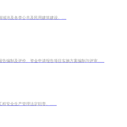
涉及各类公共及民用建筑建设。....
制及评价、资金申请报告项目实施方案编制与评审......
全生产管理法定职责。......